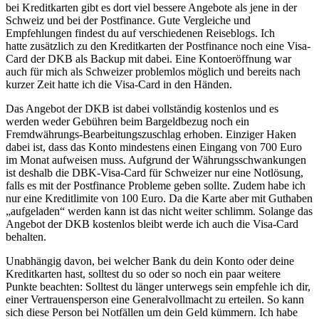
bei Kreditkarten gibt es dort viel bessere Angebote als jene in der
Schweiz und bei der Postfinance. Gute Vergleiche und
Empfehlungen findest du auf verschiedenen Reiseblogs. Ich
hatte zusätzlich zu den Kreditkarten der Postfinance noch eine Visa-
Card der DKB als Backup mit dabei. Eine Kontoeröffnung war
auch für mich als Schweizer problemlos möglich und bereits nach
kurzer Zeit hatte ich die Visa-Card in den Händen.
Das Angebot der DKB ist dabei vollständig kostenlos und es
werden weder Gebühren beim Bargeldbezug noch ein
Fremdwährungs-Bearbeitungszuschlag erhoben. Einziger Haken
dabei ist, dass das Konto mindestens einen Eingang von 700 Euro
im Monat aufweisen muss. Aufgrund der Währungsschwankungen
ist deshalb die DBK-Visa-Card für Schweizer nur eine Notlösung,
falls es mit der Postfinance Probleme geben sollte. Zudem habe ich
nur eine Kreditlimite von 100 Euro. Da die Karte aber mit Guthaben
„aufgeladen“ werden kann ist das nicht weiter schlimm. Solange das
Angebot der DKB kostenlos bleibt werde ich auch die Visa-Card
behalten.
Unabhängig davon, bei welcher Bank du dein Konto oder deine
Kreditkarten hast, solltest du so oder so noch ein paar weitere
Punkte beachten: Solltest du länger unterwegs sein empfehle ich dir,
einer Vertrauensperson eine Generalvollmacht zu erteilen. So kann
sich diese Person bei Notfällen um dein Geld kümmern. Ich habe