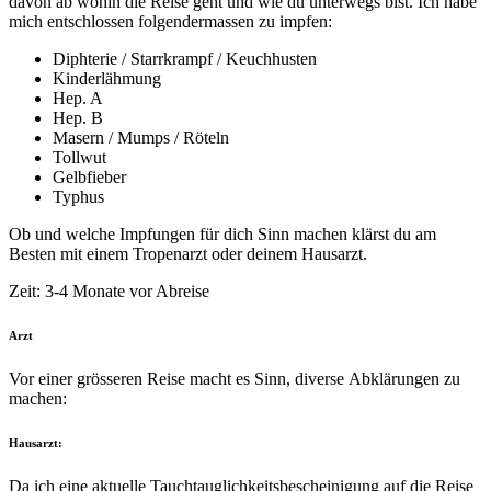
davon ab wohin die Reise geht und wie du unterwegs bist. Ich habe
mich entschlossen folgendermassen zu impfen:
Diphterie / Starrkrampf / Keuchhusten
Kinderlähmung
Hep. A
Hep. B
Masern / Mumps / Röteln
Tollwut
Gelbfieber
Typhus
Ob und welche Impfungen für dich Sinn machen klärst du am
Besten mit einem Tropenarzt oder deinem Hausarzt.
Zeit: 3-4 Monate vor Abreise
Arzt
Vor einer grösseren Reise macht es Sinn, diverse Abklärungen zu
machen:
Hausarzt:
Da ich eine aktuelle Tauchtauglichkeitsbescheinigung auf die Reise