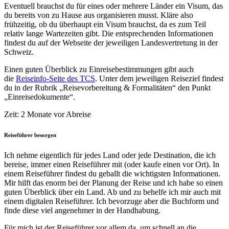
Eventuell brauchst du für eines oder mehrere Länder ein Visum, das
du bereits von zu Hause aus organisieren musst. Kläre also
frühzeitig, ob du überhaupt ein Visum brauchst, da es zum Teil
relativ lange Wartezeiten gibt. Die entsprechenden Informationen
findest du auf der Webseite der jeweiligen Landesvertretung in der
Schweiz.
Einen guten Überblick zu Einreisebestimmungen gibt auch
die
Reiseinfo-Seite des TCS
. Unter dem jeweiligen Reiseziel findest
du in der Rubrik „Reisevorbereitung & Formalitäten“ den Punkt
„Einreisedokumente“.
Zeit: 2 Monate vor Abreise
Reiseführer besorgen
Ich nehme eigentlich für jedes Land oder jede Destination, die ich
bereise, immer einen Reiseführer mit (oder kaufe einen vor Ort). In
einem Reiseführer findest du geballt die wichtigsten Informationen.
Mir hilft das enorm bei der Planung der Reise und ich habe so einen
guten Überblick über ein Land. Ab und zu behelfe ich mir auch mit
einem digitalen Reiseführer. Ich bevorzuge aber die Buchform und
finde diese viel angenehmer in der Handhabung.
Für mich ist der Reiseführer vor allem da, um schnell an die