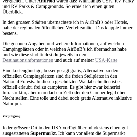
verglichen. Unter
Android
waren das: WikiCamps USA, RV Parky
und RV Parks & Campgrounds. So erhielt ich einen guten
Überblick.
In den grossen Städten übernachtete ich in AirBnB’s oder Hotels,
nahe der regionalen öffentlichen Verkehrsmittel. Das klappte immer
bestens.
Die genauen Angaben und weitere Informationen, auf welchen
Campingplätzen oder in welchen AirBnB’s ich übernachtet habe
und wie diese sind findest du jeweils in den
Destinationsinformationen
und auch auf meiner
USA-Karte
.
Eine kostengünstige, besser gesagt gratis, Alternative zu den
offiziellen Campingplätzen sind die freien Stellplätze in den
National Forests. In diesen geschützten Waldabschnitten ist es
offiziell erlaubt, frei zu campieren. Es gibt hier zwar keinerlei
Infrastruktur, aber man darf ein Zelt oder den Camper legal über
Nacht stellen. Eine tolle und dabei noch gratis Alternative inklusive
Natur pur.
Verpflegung
Jeder grössere Ort in den USA verfügt über mindestens einen gut
ausgestatteten
Supermarkt
. Ich kann vor allem die Supermarkt-