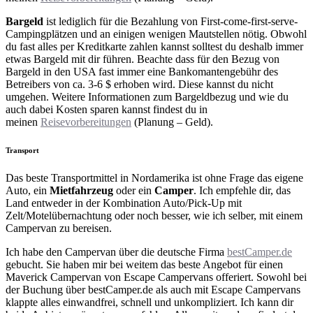
Bargeld
ist lediglich für die Bezahlung von First-come-first-serve-
Campingplätzen und an einigen wenigen Mautstellen nötig. Obwohl
du fast alles per Kreditkarte zahlen kannst solltest du deshalb immer
etwas Bargeld mit dir führen. Beachte dass für den Bezug von
Bargeld in den USA fast immer eine Bankomantengebühr des
Betreibers von ca. 3-6 $ erhoben wird. Diese kannst du nicht
umgehen. Weitere Informationen zum Bargeldbezug und wie du
auch dabei Kosten sparen kannst findest du in
meinen
Reisevorbereitungen
(Planung – Geld).
Transport
Das beste Transportmittel in Nordamerika ist ohne Frage das eigene
Auto, ein
Mietfahrzeug
oder ein
Camper
. Ich empfehle dir, das
Land entweder in der Kombination Auto/Pick-Up mit
Zelt/Motelübernachtung oder noch besser, wie ich selber, mit einem
Campervan zu bereisen.
Ich habe den Campervan über die deutsche Firma
bestCamper.de
gebucht. Sie haben mir bei weitem das beste Angebot für einen
Maverick Campervan von Escape Campervans offeriert. Sowohl bei
der Buchung über bestCamper.de als auch mit Escape Campervans
klappte alles einwandfrei, schnell und unkompliziert. Ich kann dir