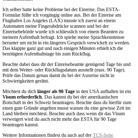
Ich selber hatte keine Probleme bei der Einreise. Das ESTA-
Formular füllte ich vorgängig online aus. Bei der Einreise am
Flughafen Los Angeles (LAX) musste ich zuerst an einem
Automaten meine Fingerabdrücke scannen und bei der
Einreisebehörde wurde ich schliesslich von einem Beamten zu
meinem Aufenthalt befragt. Ich spielte meine Sprachkenntnisse
herunter um nicht in ein längeres Gespräch verwickelt zu werden.
Das klappte ganz gut und nach einigen Minuten erhielt ich die
benötigten Aufenthaltstage bis zum Rückflug.
Beachte dabei dass dir der Einreisebeamte genügend Tage bis und
mit dem Weiter- oder Rückflugsdatum ausstellt (max. 90 Tage).
Prüfe das Datum genau damit du bei der Ausreise nicht in
Schwierigkeiten gerätst.
Möchtest du dich
länger als 90 Tage
in den USA aufhalten ist ein
Visum erforderlich
. Das kannst du bei der amerikanischen
Botschaft in der Schweiz beantragen. Beachte dass du hierfür zum
einen gute Gründe angeben musst warum du eine gewisse Zeit im
Land bleiben möchtest. Beachte auch dass wenn dir das Visum
verweigert wird du auch nicht mehr das ESTA für 90 Tage
beantragen kannst.
Weitere Informationen findest du auch auf der
TCS-Seite
.