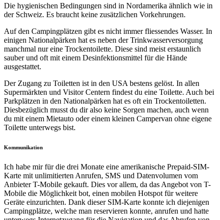
Die hygienischen Bedingungen sind in Nordamerika ähnlich wie in
der Schweiz. Es braucht keine zusätzlichen Vorkehrungen.
Auf den Campingplätzen gibt es nicht immer fliessendes Wasser. In
einigen Nationalpärken hat es neben der Trinkwasserversorgung
manchmal nur eine Trockentoilette. Diese sind meist erstaunlich
sauber und oft mit einem Desinfektionsmittel für die Hände
ausgestattet.
Der Zugang zu Toiletten ist in den USA bestens gelöst. In allen
Supermärkten und Visitor Centern findest du eine Toilette. Auch bei
Parkplätzen in den Nationalpärken hat es oft ein Trockentoiletten.
Diesbezüglich musst du dir also keine Sorgen machen, auch wenn
du mit einem Mietauto oder einem kleinen Campervan ohne eigene
Toilette unterwegs bist.
Kommunikation
Ich habe mir für die drei Monate eine amerikanische Prepaid-SIM-
Karte mit unlimitierten Anrufen, SMS und Datenvolumen vom
Anbieter T-Mobile gekauft. Dies vor allem, da das Angebot von T-
Mobile die Möglichkeit bot, einen mobilen Hotspot für weitere
Geräte einzurichten. Dank dieser SIM-Karte konnte ich diejenigen
Campingplätze, welche man reservieren konnte, anrufen und hatte
unterwegs Internetzugang für die Navigation und das Abrufen von