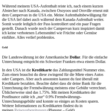
Während meinem USA-Aufenthalt reiste ich, nach einem kurzen
Abstecher nach Kanada, zwischen Osoyoos und Oroville erneut mit
dem Campervan in die USA ein. Meine Aufenthaltsbewilligung für
die USA lief dabei auch während dem Kanada-Aufenthalt weiter.
Somit wurde lediglich der Pass kontrolliert und ein paar Fragen
gestellt. Danach wurde noch der Campervan kurz inspiziert damit
ich keine verbotenen Lebensmittel wie Früchte oder Gemüse
einführe. Alles verlief problemlos.
Geld
Die Landeswährung ist der Amerikanische
Dollar
. Für die einfache
Umrechnung entspricht ein Schweizer Franken etwa einem Dollar.
In den USA ist die
Kreditkarte
das Zahlungsmittel Nummer eins.
Zum einen brauchst du diese zwingend für die Miete eines Autos
oder Campers. Aber auch ansonsten kannst du fast überall mit
Kreditkarte bezahlen. Beachte dabei dass dir deine Bank für die
Umrechnung der Fremdwährung meistens eine Gebühr verrechnet.
Üblicherweise sind das 1.75%. Mit meinen Kreditkarten der
Postfinance zahle ich „nur“ 0.9% Fremdwährungs-
Umrechnungsgebühr und konnte so einiges an Kosten sparen.
Weitere Informationen zu Kreditkarten findest du in
meinen
Reisevorbereitungen
(Planung – Geld).