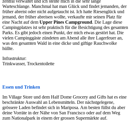
zentral verwaltet und ich stellte mich in die sehr lange
Warteschlange. Manchmal hat man Glück und findet jemanden, der
früher abreist oder nicht aufgetaucht ist. Ich hatte Riesenglück und
jemand, der früher abreisen wollte, verkaufte mir seinen Platz für
eine Nacht auf dem
Upper Pines Campground
. Die Lage diese
Campingplatzes ist sehr praktisch für die Besichtigung des gesamten
Parks. Es gibt jedoch einen Punkt, der mich etwas gestört hat. Die
vielen Campinggäste zündeten am Abend alle ihre Lagerfeuer an,
was den gesamten Wald in eine dicke und giftige Rauchwolke
hüllte.
Infrastruktur:
Trinkwasser, Trockentoilette
Essen und Trinken
Im Village Store und dem Half Dome Grocery and Gifts hat es eine
beschränkte Auswahl an Lebensmitteln. Der nächstgelegene,
grössere Laden befindet sich in Mariposa. Am besten füllst du aber
deine Vorräte in der Nähe von San Francisco oder auf dem Weg
zum Nationalpark in einem der grossen Supermärkte auf.