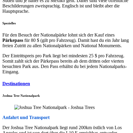
Süden und je näher es zu Mexiko geht. Daher sind viele öffentliche
Beschilderungen zweisprachig. Englisch ist und bleibt aber die
Hauptsprache.
Spezielles
Für den Besuch der Nationalpärke lohnt sich der Kauf eines
Pärkepass
für 80 $ (gilt pro Fahrzeug). Damit hast du ein Jahr lang
freien Zutritt zu allen Nationalpärken und National Monuments.
Der Eintrittspreis pro Park liegt bei mindesten 25 $ pro Fahrzeug.
Somit zahlt sich der Pärkepass bereits ab dem dritten oder vierten
besuchten Park aus. Den Pass erhältst du bei jedem Nationalparks-
Eingang.
Destinationen
Joshua Tree Nationalpark
Anfahrt und Transport
Der Joshua Tree Nationalpark liegt rund 200km östlich von Los
Angeles und ist von dort über die I-10 E erreichbar, entweder