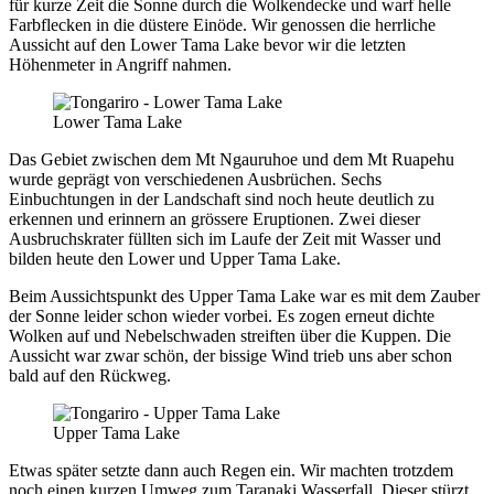
für kurze Zeit die Sonne durch die Wolkendecke und warf helle
Farbflecken in die düstere Einöde. Wir genossen die herrliche
Aussicht auf den Lower Tama Lake bevor wir die letzten
Höhenmeter in Angriff nahmen.
Lower Tama Lake
Das Gebiet zwischen dem Mt Ngauruhoe und dem Mt Ruapehu
wurde geprägt von verschiedenen Ausbrüchen. Sechs
Einbuchtungen in der Landschaft sind noch heute deutlich zu
erkennen und erinnern an grössere Eruptionen. Zwei dieser
Ausbruchskrater füllten sich im Laufe der Zeit mit Wasser und
bilden heute den Lower und Upper Tama Lake.
Beim Aussichtspunkt des Upper Tama Lake war es mit dem Zauber
der Sonne leider schon wieder vorbei. Es zogen erneut dichte
Wolken auf und Nebelschwaden streiften über die Kuppen. Die
Aussicht war zwar schön, der bissige Wind trieb uns aber schon
bald auf den Rückweg.
Upper Tama Lake
Etwas später setzte dann auch Regen ein. Wir machten trotzdem
noch einen kurzen Umweg zum Taranaki Wasserfall. Dieser stürzt