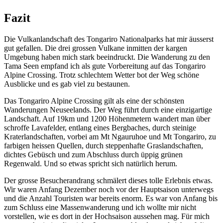
Fazit
Die Vulkanlandschaft des Tongariro Nationalparks hat mir äusserst
gut gefallen. Die drei grossen Vulkane inmitten der kargen
Umgebung haben mich stark beeindruckt. Die Wanderung zu den
Tama Seen empfand ich als gute Vorbereitung auf das Tongariro
Alpine Crossing. Trotz schlechtem Wetter bot der Weg schöne
Ausblicke und es gab viel zu bestaunen.
Das Tongariro Alpine Crossing gilt als eine der schönsten
Wanderungen Neuseelands. Der Weg führt durch eine einzigartige
Landschaft. Auf 19km und 1200 Höhenmetern wandert man über
schroffe Lavafelder, entlang eines Bergbaches, durch steinige
Kraterlandschaften, vorbei am Mt Ngauruhoe und Mt Tongariro, zu
farbigen heissen Quellen, durch steppenhafte Graslandschaften,
dichtes Gebüsch und zum Abschluss durch üppig grünen
Regenwald. Und so etwas spricht sich natürlich herum.
Der grosse Besucherandrang schmälert dieses tolle Erlebnis etwas.
Wir waren Anfang Dezember noch vor der Hauptsaison unterwegs
und die Anzahl Touristen war bereits enorm. Es war von Anfang bis
zum Schluss eine Massenwanderung und ich wollte mir nicht
vorstellen, wie es dort in der Hochsaison aussehen mag. Für mich