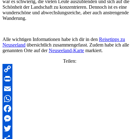
war es schwierig, die vielen Leute auszublenden und sich auf die
Schönheit der Landschaft zu konzentrieren. Dennoch ist es eine
wunderschöne und abwechslungsreiche, aber auch anstrengende
Wanderung.
Alle wichtigen Informationen habe ich dir in den
Reisetipps zu
Neuseeland
übersichtlich zusammengefasst. Zudem habe ich alle
genannten Orte auf der
Neuseeland-Karte
markiert.
Teilen:
Copy
Link
Print
Email
WhatsApp
Facebook
Messenger
Twitter