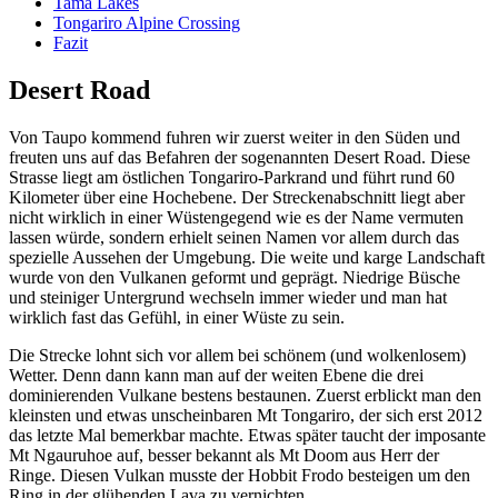
Tama Lakes
Tongariro Alpine Crossing
Fazit
Desert Road
Von Taupo kommend fuhren wir zuerst weiter in den Süden und
freuten uns auf das Befahren der sogenannten Desert Road. Diese
Strasse liegt am östlichen Tongariro-Parkrand und führt rund 60
Kilometer über eine Hochebene. Der Streckenabschnitt liegt aber
nicht wirklich in einer Wüstengegend wie es der Name vermuten
lassen würde, sondern erhielt seinen Namen vor allem durch das
spezielle Aussehen der Umgebung. Die weite und karge Landschaft
wurde von den Vulkanen geformt und geprägt. Niedrige Büsche
und steiniger Untergrund wechseln immer wieder und man hat
wirklich fast das Gefühl, in einer Wüste zu sein.
Die Strecke lohnt sich vor allem bei schönem (und wolkenlosem)
Wetter. Denn dann kann man auf der weiten Ebene die drei
dominierenden Vulkane bestens bestaunen. Zuerst erblickt man den
kleinsten und etwas unscheinbaren Mt Tongariro, der sich erst 2012
das letzte Mal bemerkbar machte. Etwas später taucht der imposante
Mt Ngauruhoe auf, besser bekannt als Mt Doom aus Herr der
Ringe. Diesen Vulkan musste der Hobbit Frodo besteigen um den
Ring in der glühenden Lava zu vernichten.