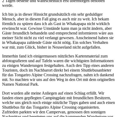
2 Tagen bestehe und wahrscheinlich erst übermorgen behoben
werde.
Ich bin ja in dieser Hinsicht grundsätzlich ein sehr geduldiger
Mensch, aber in diesem Fall ging es auch mir zu weit. Ich bekam
förmlich zu spüren dass ich als Gast in Whakapapa nicht wirklich
erwünscht war. Gewisse Umstände kann man ja nicht ändern, aber
Gäste freundlich behandeln und entsprechend informieren wäre aus
meiner Sicht nicht zu viel verlangt gewesen. Anscheinend haben sie
in Whakapapa zahlende Gäste nicht nötig. Ein solches Verhalten
war mir, zum Glück, bisher in Neuseeland nicht aufgefallen.
Immerhin fand ich einigermassen nützliches Kartenmaterial zum
abfotografieren und auf Tafeln waren die wichtigsten Informationen
zu einigen Wanderungen festgehalten. Auch den Tipp eines anderen
Touristen, doch im Nachbarort direkt bei einem Shuttlebusanbieter
für das Tongariro Alpine Crossing nachzufragen, nahm ich dankend
mit. So machten wir uns auf den Weg in den Ort mit dem originellen
Namen National Park.
Dort wurden alle meine Anliegen auf einen Schlag erfüllt. Wir
fanden einen gepflegten Campingplatz mit freundlichen Besitzern,
welche uns gleich noch einige nützliche Tipps gaben und auch einen
Shuttlebus für das Tongariro Alpine Crossing organisierten.
Zufrieden parkten wir den Campervan, genossen den sonnigen
Nachmittag und bereiteten uns auf die kommenden Wandertage vor.