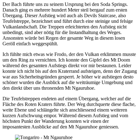
Der Bach führte uns zu seinem Ursprung bei den Soda Springs.
Danach ging es mehrere hundert Meter steil bergauf zum ersten
Übergang. Dieser Aufstieg wird auch als Devils Staircase, also
Teufelstreppe, bezeichnet und führt durch eine steinige und felsige
Vulkanlandschaft. Die Treppen erleichterten den Aufstieg nicht
unbedingt, sind aber nötig für die Instandhaltung des Weges.
Ansonsten würde bei Regen der gesamte Weg in diesem losen
Geröll einfach weggespühlt.
Ich fühlte mich etwas wie Frodo, der den Vulkan erklimmen musste
um den Ring zu vernichten. Ich konnte den Gipfel des Mt Doom
während des gesamten Aufstiegs direkt vor mir bestaunen. Leider
konnte ich nicht bis auf den Kraterrand aufsteigen, denn der Zugang
war aus Sicherheitsgründen gesperrt. Je höher wir aufstiegen desto
schöner wurden die Ausblick auf die weiträumige Umgebung und
den direkt über uns thronenden Mt Ngauruhoe.
Die Teufelstreppen endeten auf einem Übergang, welcher auf die
Fläche des Roten Kraters führte. Der Weg durchquerte diese flache,
weite Ebene und schlängelte sich anschliessend einem weiteren
kurzen Aufschwung empor. Während diesem Aufstieg und vom
höchsten Punkt der Wanderung konnten wir einen der
imposantesten Ausblicke auf den Mt Ngauruhoe geniessen.