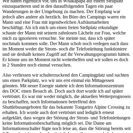
Wir hatten eigentlich vor, uns in Whakapapa auf einem Stellplatz
einzuquartieren und in den darauffolgenden Tagen ein paar
Wanderungen in der Umgebung zu machen. Der Empfang war
jedoch alles andere als herzlich. Im Büro des Campings waren ein
Mann und eine Frau mit irgendwelchen Aufräumarbeiten
beschäftigt. Als ich mich um einen freien Stellplatz erkundigte
schaute der Mann mit seinem zahnlosen Lächeln zur Frau, welche
mich zu ignorieren versuchte. Sie meinte nur, dass ich später
nochmals kommen solle. Der Mann schob noch verlegen nach dass
im Moment weder die Strom- noch die Telefonleitung funktioniere
und sie deshalb keinen Zugriff auf ihr Verwaltungsprogramm hätten.
Er könne uns im Moment nicht weiterhelfen und wir sollen es doch
in 2 Stunden noch einmal versuchen.
Also verliessen wir schulterzuckend den Campingplatz und suchten
uns einen Parkplatz, wo wir uns erst einmal ein Mittagessen
gönnten. Mit neuer Energie stattete ich dem Informationszentrum
des DOC einen Besuch ab. Doch auch dort wurde ich auf später
vertröstet. Es war mir weder möglich, die aktuellen Wetterprognosen
zu beschaffen, noch Informationen betreffend den
Shuttlebusangeboten für das bekannte Tongariro Alpine Crossing zu
erhalten. Ich wurde auch dort vertröstet und lediglich erneut
aufgeklärt, dass wegen der Störung der Strom- und Telefonleitungen
keine Informationsbeschaffung möglich sei. Die Dame am
Informationsschalter fügte noch leise an, dass die Störung bereits seit