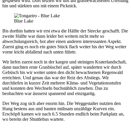
gespiesen wird. Dort setzten wir uns am grasbewachsenen Uferhang
hin und stärkten uns mit einem Picknick.
Blue Lake
Bis dorthin hatten wir erst etwa die Hälfte der Strecke geschafft. Die
zweite Hälfte war dann leider bei weitem nicht mehr so
abwechslungsreich, bot aber einen anderen interessanten Aspekt.
Zuerst ging es noch ein gutes Stück flach weiter bis der Weg weiter
vorne leicht abfallend nach unten führte.
Wir liefen zuerst noch in der kargen und steinigen Kraterlandschaft,
dann tauchten erste Grasbüschel auf, später wanderten wir durch
Gebüsch bis wir weiter unten den dicht bewachsenen Regenwald
erreichten. Und genau das war der Reiz des Abstiegs. Wir
durchliefen in kurzer Zeit mehrere Klima- und Vegetationsstufen
und konnten den Wechseln buchstäblich zusehen. Das zu
beobachten war äusserst spannend und einzigartig.
Der Weg zog sich aber enorm hin. Die Weggestalter nutzten den
Hang bestens aus und bauten mühsam unzählige Kurven ein.
Erschöpft kamen wir nach 6.5 Stunden endlich beim Parkplatz an,
wo bereits der Shuttlebus wartete.