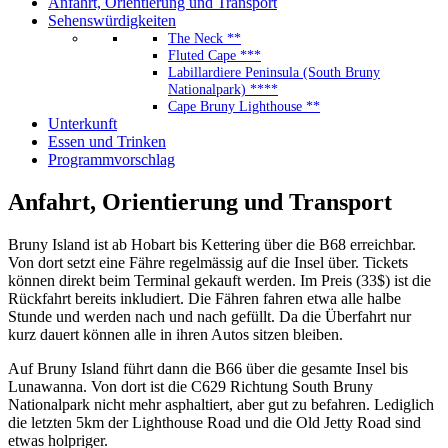
Anfahrt, Orientierung und Transport
Sehenswürdigkeiten
The Neck **
Fluted Cape ***
Labillardiere Peninsula (South Bruny
Nationalpark) ****
Cape Bruny Lighthouse **
Unterkunft
Essen und Trinken
Programmvorschlag
Anfahrt, Orientierung und Transport
Bruny Island ist ab Hobart bis Kettering über die B68 erreichbar.
Von dort setzt eine Fähre regelmässig auf die Insel über. Tickets
können direkt beim Terminal gekauft werden. Im Preis (33$) ist die
Rückfahrt bereits inkludiert. Die Fähren fahren etwa alle halbe
Stunde und werden nach und nach gefüllt. Da die Überfahrt nur
kurz dauert können alle in ihren Autos sitzen bleiben.
Auf Bruny Island führt dann die B66 über die gesamte Insel bis
Lunawanna. Von dort ist die C629 Richtung South Bruny
Nationalpark nicht mehr asphaltiert, aber gut zu befahren. Lediglich
die letzten 5km der Lighthouse Road und die Old Jetty Road sind
etwas holpriger.