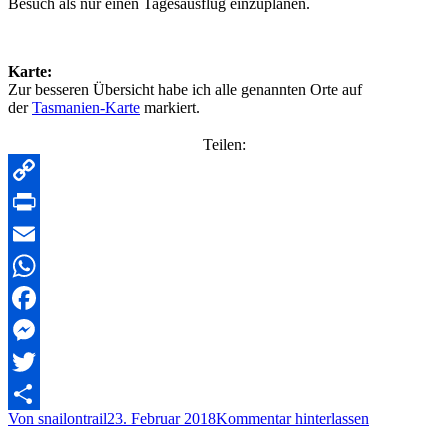
Besuch als nur einen Tagesausflug einzuplanen.
Karte:
Zur besseren Übersicht habe ich alle genannten Orte auf
der
Tasmanien-Karte
markiert.
Teilen:
Copy
Link
Print
Email
WhatsApp
Facebook
Messenger
Twitter
Von
snailontrail
23. Februar 2018
Kommentar hinterlassen
Teilen