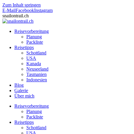
Zum Inhalt springen
E-Mail
Facebook
Instagram
snailontrail.ch
Reisevorbereitung
Planung
Packliste
Reisetipps
Schottland
USA
Kanada
Neuseeland
Tasmanien
Indonesien
Blog
Galerie
Über mich
Reisevorbereitung
Planung
Packliste
Reisetipps
Schottland
USA