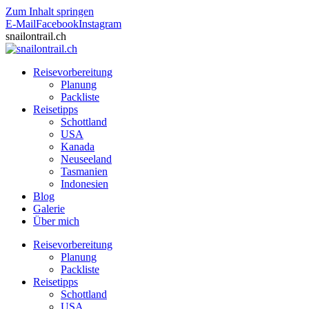
Zum Inhalt springen
E-Mail
Facebook
Instagram
snailontrail.ch
Reisevorbereitung
Planung
Packliste
Reisetipps
Schottland
USA
Kanada
Neuseeland
Tasmanien
Indonesien
Blog
Galerie
Über mich
Reisevorbereitung
Planung
Packliste
Reisetipps
Schottland
USA