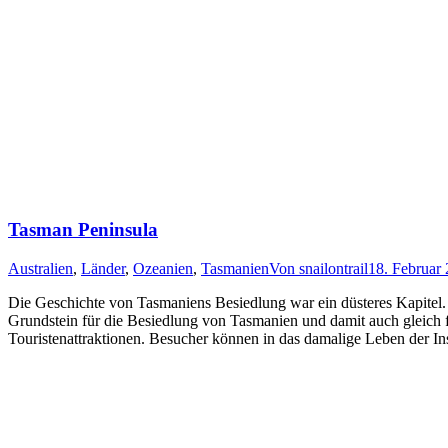
Tasman Peninsula
Australien
,
Länder
,
Ozeanien
,
Tasmanien
Von
snailontrail
18. Februar
Die Geschichte von Tasmaniens Besiedlung war ein düsteres Kapitel. D
Grundstein für die Besiedlung von Tasmanien und damit auch gleich fü
Touristenattraktionen. Besucher können in das damalige Leben der I