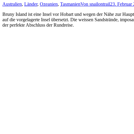
Australien
,
Länder
,
Ozeanien
,
Tasmanien
Von
snailontrail
23. Februar
Bruny Island ist eine Insel vor Hobart und wegen der Nähe zur Haupts
auf die vorgelagerte Insel übersetzt. Die weissen Sandstrände, impos
der perfekte Abschluss der Rundreise.