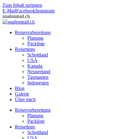
Zum Inhalt springen
E-Mail
Facebook
Instagram
snailontrail.ch
Reisevorbereitung
Planung
Packliste
Reisetipps
Schottland
USA
Kanada
Neuseeland
Tasmanien
Indonesien
Blog
Galerie
Über mich
Reisevorbereitung
Planung
Packliste
Reisetipps
Schottland
USA