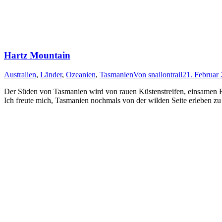
Hartz Mountain
Australien
,
Länder
,
Ozeanien
,
Tasmanien
Von
snailontrail
21. Februar
Der Süden von Tasmanien wird von rauen Küstenstreifen, einsamen Ho
Ich freute mich, Tasmanien nochmals von der wilden Seite erleben zu