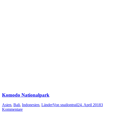
Komodo Nationalpark
Asien
,
Bali
,
Indonesien
,
Länder
Von
snailontrail
24. April 2018
3
Kommentare