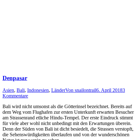
Denpasar
Asien
,
Bali
,
Indonesien
,
Länder
Von
snailontrail
6. April 2018
3
Kommentare
Bali wird nicht umsonst als die Götterinsel bezeichnet. Bereits auf
dem Weg vom Flughafen zur ersten Unterkunft erwarten Besucher
am Strassenrand etliche Hindu-Tempel. Der erste Eindruck stimmt
für viele aber wohl nicht unbedingt mit den Erwartungen überein.
Denn der Süden von Bali ist dicht besiedelt, die Strassen verstopft,
die Sehenswürdigkeiten überlaufen und von der wunderschönen