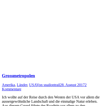
Grossmetropolen
Amerika
,
Länder
,
USA
Von
snailontrail
28. August 2017
2
Kommentare
Ich wollte auf der Reise durch den Westen der USA vor allem die
aussergewöhnliche Landschaft und die einmalige Natur erleben.
Aus diesem Grund führte der Roadtrip vor allem zu den