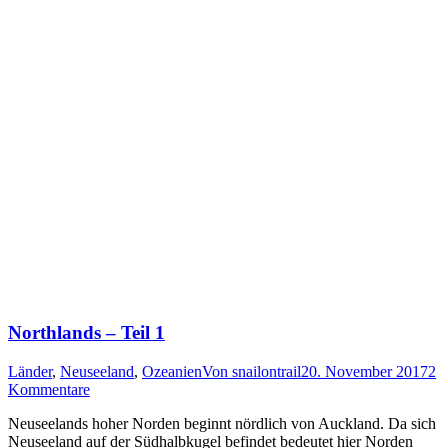
Northlands – Teil 1
Länder
,
Neuseeland
,
Ozeanien
Von
snailontrail
20. November 2017
2
Kommentare
Neuseelands hoher Norden beginnt nördlich von Auckland. Da sich
Neuseeland auf der Südhalbkugel befindet bedeutet hier Norden