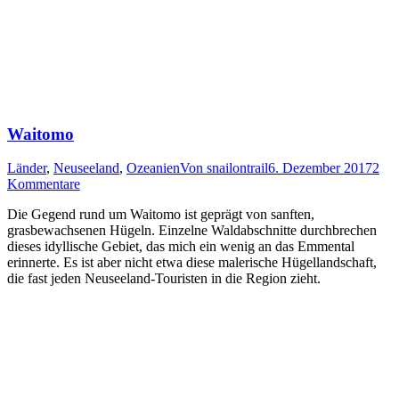
Waitomo
Länder
,
Neuseeland
,
Ozeanien
Von
snailontrail
6. Dezember 2017
2
Kommentare
Die Gegend rund um Waitomo ist geprägt von sanften,
grasbewachsenen Hügeln. Einzelne Waldabschnitte durchbrechen
dieses idyllische Gebiet, das mich ein wenig an das Emmental
erinnerte. Es ist aber nicht etwa diese malerische Hügellandschaft,
die fast jeden Neuseeland-Touristen in die Region zieht.