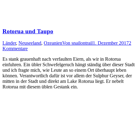
Rotorua und Taupo
Länder
,
Neuseeland
,
Ozeanien
Von
snailontrail
1. Dezember 2017
2
Kommentare
Es stank grauenhaft nach verfaulten Eiern, als wir in Rotorua
einfuhren. Ein übler Schwefelgeruch hängt ständig über dieser Stadt
und ich fragte mich, wie Leute an so einem Ort überhaupt leben
können. Verantwortlich dafür ist vor allem der Sulphur Geyser, der
mitten in der Stadt und direkt am Lake Rotorua liegt. Er nebelt
Rotorua mit diesem üblen Gestank ein.