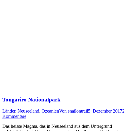
Tongariro Nationalpark
Länder
,
Neuseeland
,
Ozeanien
Von
snailontrail
5. Dezember 2017
2
Kommentare
Das heisse Magma, das in Neuseeland aus dem Untergrund